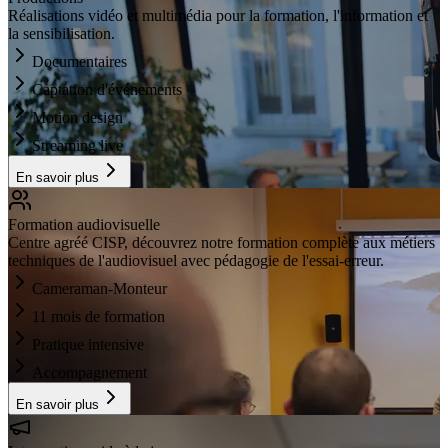
Réalisations vidéo et multimédia pour la formation, l'information et
la sensibilisation.
Documentaires
Captation d'événements
Motion design
Streaming live
En savoir plus
Formation audiovisuelle
Centre agréé CISP, découvrez notre formation complète aux métiers
techniques de l'audiovisuel avec pédagogie de l'essai-erreur.
Cameraman-Monteur
11 mois de formation
Pratique intensive
Accompagnement
En savoir plus