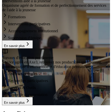
Interventions aide à la jeunesse
Organisme agréé de formation et de perfectionnement des services
de l'aide à la jeunesse
Formations
Interventions participatives
Accompagnement institutionnel
Supervision d'équipe
En savoir plus
Travaux d'éducation permanente
Service agréé en Axe3, retrouvez nos productions sur Intermag,
notre magazine d'intervention et d'éducation permanente
Analyses et études
Recherches participatives
Services & Outils
Centre de documentation
En savoir plus